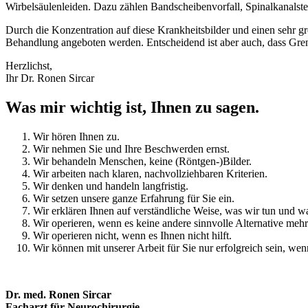
Wirbelsäulenleiden. Dazu zählen Bandscheibenvorfall, Spinalkanalste
Freiburg
Durch die Konzentration auf diese Krankheitsbilder und einen sehr gr
mit
Behandlung angeboten werden. Entscheidend ist aber auch, dass Gren
Belegabteilung
Herzlichst,
Ihr Dr. Ronen Sircar
am
Was mir wichtig ist, Ihnen zu sagen.
St.
Wir hören Ihnen zu.
Josefskrankenhaus
Wir nehmen Sie und Ihre Beschwerden ernst.
Wir behandeln Menschen, keine (Röntgen-)Bilder.
Wir arbeiten nach klaren, nachvollziehbaren Kriterien.
Wir denken und handeln langfristig.
Wir setzen unsere ganze Erfahrung für Sie ein.
Wir erklären Ihnen auf verständliche Weise, was wir tun und 
Wir operieren, wenn es keine andere sinnvolle Alternative mehr 
Wir operieren nicht, wenn es Ihnen nicht hilft.
Wir können mit unserer Arbeit für Sie nur erfolgreich sein, wenn
Dr. med. Ronen Sircar
Facharzt für Neurochirurgie