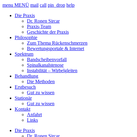
Skip
menu
MENÜ
mail
call
pin_drop
help
to
Die Praxis
content
Dr. Ronen Sircar
Praxis-Team
Geschichte der Praxis
Philosophie
Zum Thema Rückenschmerzen
Bewertungsportale & Internet
Spektrum
Bandscheibenvorfall
Spinalkanalstenose
Instabilität – Wirbelgleiten
Behandlung
Die Methoden
Erstbesuch
Gut zu wissen
Stationär
Gut zu wissen
Kontakt
Anfahrt
Links
Die Praxis
Dr. Ronen Sircar