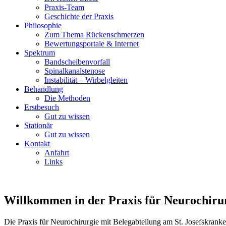
Praxis-Team
Geschichte der Praxis
Philosophie
Zum Thema Rückenschmerzen
Bewertungsportale & Internet
Spektrum
Bandscheibenvorfall
Spinalkanalstenose
Instabilität – Wirbelgleiten
Behandlung
Die Methoden
Erstbesuch
Gut zu wissen
Stationär
Gut zu wissen
Kontakt
Anfahrt
Links
Praxis
für
Willkommen in der Praxis für Neurochirur
Neurochirurgie
Die Praxis für Neurochirurgie mit Belegabteilung am St. Josefskranke